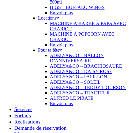
500ml
BIGS – BUFFALO WINGS
En voir plus
Locations
MACHINE À BARBE À PAPA AVEC
CHARIOT
MACHINE À POPCORN AVEC
CHARIOT
En voir plus
Pour ta fête
ADELYA&CO – BALLON
D’ANNIVERSAIRE
ADELYA&CO – BRACHIOSAURE
ADELYA&CO – DAISY ROSE
ADELYA&CO – PAPILLON
ADELYA&CO – SOLEIL
ADELYA&CO – TEDDY L’OURSON
ADELYA&CO – TRACTEUR
ALFRED LE PIRATE
En voir plus
Services
Forfaits
Réalisations
Demande de réservation