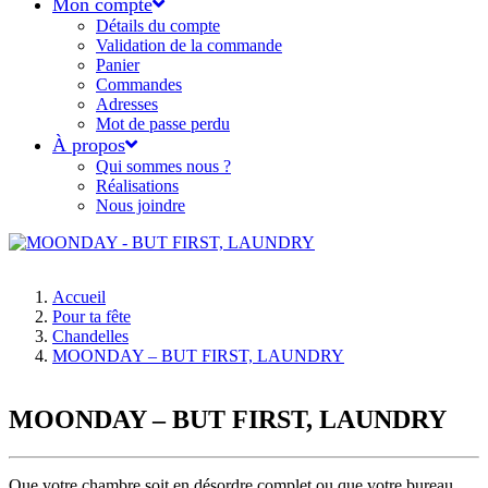
Mon compte
Détails du compte
Validation de la commande
Panier
Commandes
Adresses
Mot de passe perdu
À propos
Qui sommes nous ?
Réalisations
Nous joindre
Accueil
Pour ta fête
Chandelles
MOONDAY – BUT FIRST, LAUNDRY
MOONDAY – BUT FIRST, LAUNDRY
Que votre chambre soit en désordre complet ou que votre bureau