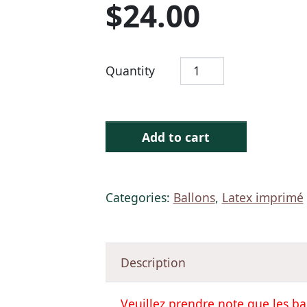
$
24.00
Quantity
Add to cart
Categories:
Ballons
,
Latex imprimé
Description
Veuillez prendre note que les ba