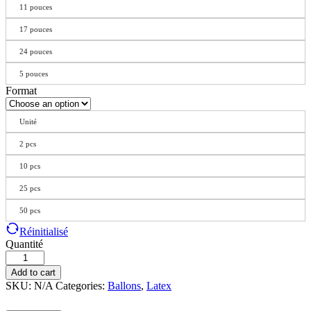
11 pouces
17 pouces
24 pouces
5 pouces
Format
Unité
2 pcs
10 pcs
25 pcs
50 pcs
Réinitialisé
Quantité
Add to cart
SKU:
N/A
Categories:
Ballons
,
Latex