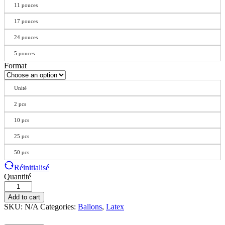
11 pouces
17 pouces
24 pouces
5 pouces
Format
Unité
2 pcs
10 pcs
25 pcs
50 pcs
Réinitialisé
Quantité
Add to cart
SKU:
N/A
Categories:
Ballons
,
Latex