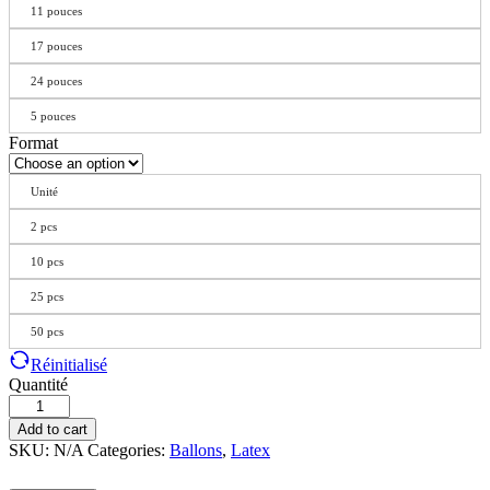
11 pouces
17 pouces
24 pouces
5 pouces
Format
Unité
2 pcs
10 pcs
25 pcs
50 pcs
Réinitialisé
Quantité
Add to cart
SKU:
N/A
Categories:
Ballons
,
Latex