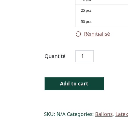
25 pcs
50 pcs
Réinitialisé
Quantité
Add to cart
SKU:
N/A
Categories:
Ballons
,
Latex