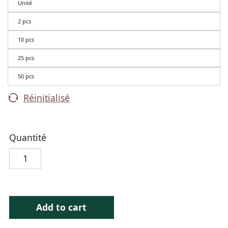
Unité
2 pcs
10 pcs
25 pcs
50 pcs
Réinitialisé
Quantité
Add to cart