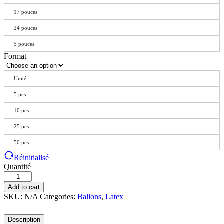
17 pouces
24 pouces
5 pouces
Format
Unité
5 pcs
10 pcs
25 pcs
50 pcs
Réinitialisé
Quantité
Add to cart
SKU:
N/A
Categories:
Ballons
,
Latex
Description