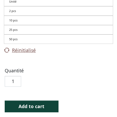
Unité
2 pcs
10 pcs
25 pcs
50 pcs
Réinitialisé
Quantité
Add to cart