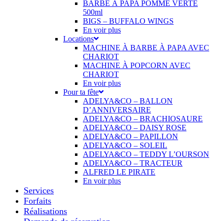
BARBE À PAPA POMME VERTE
500ml
BIGS – BUFFALO WINGS
En voir plus
Locations
MACHINE À BARBE À PAPA AVEC
CHARIOT
MACHINE À POPCORN AVEC
CHARIOT
En voir plus
Pour ta fête
ADELYA&CO – BALLON
D’ANNIVERSAIRE
ADELYA&CO – BRACHIOSAURE
ADELYA&CO – DAISY ROSE
ADELYA&CO – PAPILLON
ADELYA&CO – SOLEIL
ADELYA&CO – TEDDY L’OURSON
ADELYA&CO – TRACTEUR
ALFRED LE PIRATE
En voir plus
Services
Forfaits
Réalisations