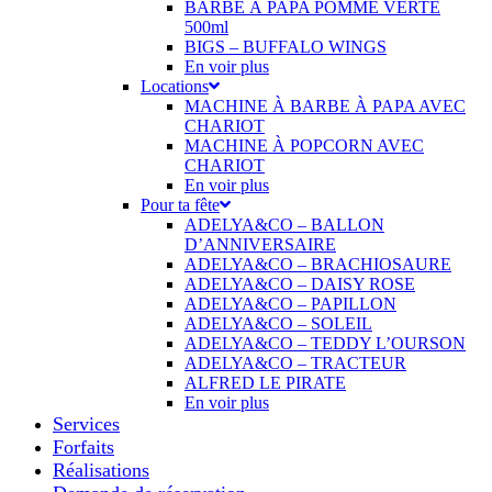
BARBE À PAPA POMME VERTE
500ml
BIGS – BUFFALO WINGS
En voir plus
Locations
MACHINE À BARBE À PAPA AVEC
CHARIOT
MACHINE À POPCORN AVEC
CHARIOT
En voir plus
Pour ta fête
ADELYA&CO – BALLON
D’ANNIVERSAIRE
ADELYA&CO – BRACHIOSAURE
ADELYA&CO – DAISY ROSE
ADELYA&CO – PAPILLON
ADELYA&CO – SOLEIL
ADELYA&CO – TEDDY L’OURSON
ADELYA&CO – TRACTEUR
ALFRED LE PIRATE
En voir plus
Services
Forfaits
Réalisations