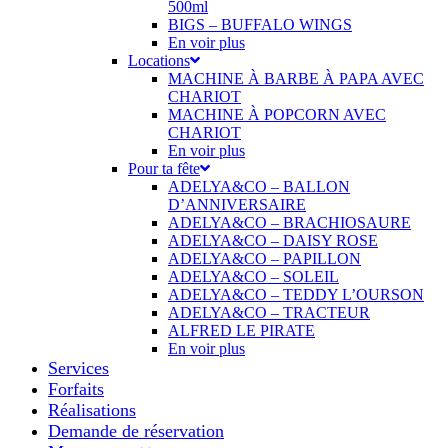
500ml
BIGS – BUFFALO WINGS
En voir plus
Locations
MACHINE À BARBE À PAPA AVEC
CHARIOT
MACHINE À POPCORN AVEC
CHARIOT
En voir plus
Pour ta fête
ADELYA&CO – BALLON
D’ANNIVERSAIRE
ADELYA&CO – BRACHIOSAURE
ADELYA&CO – DAISY ROSE
ADELYA&CO – PAPILLON
ADELYA&CO – SOLEIL
ADELYA&CO – TEDDY L’OURSON
ADELYA&CO – TRACTEUR
ALFRED LE PIRATE
En voir plus
Services
Forfaits
Réalisations
Demande de réservation