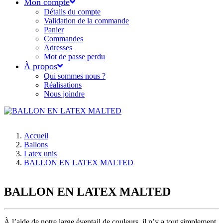
Mon compte
Détails du compte
Validation de la commande
Panier
Commandes
Adresses
Mot de passe perdu
À propos
Qui sommes nous ?
Réalisations
Nous joindre
Accueil
Ballons
Latex unis
BALLON EN LATEX MALTED
BALLON EN LATEX MALTED
À l’aide de notre large éventail de couleurs, il n’y a tout simplement