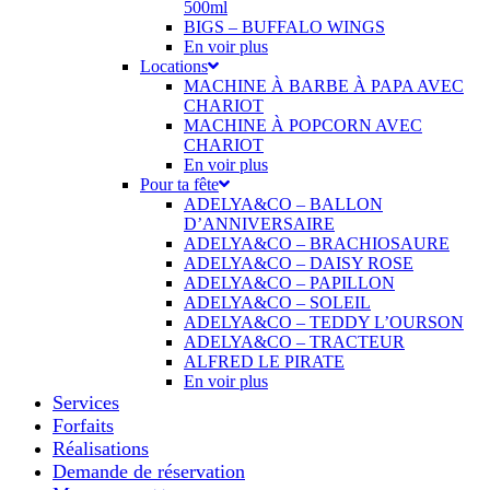
500ml
BIGS – BUFFALO WINGS
En voir plus
Locations
MACHINE À BARBE À PAPA AVEC
CHARIOT
MACHINE À POPCORN AVEC
CHARIOT
En voir plus
Pour ta fête
ADELYA&CO – BALLON
D’ANNIVERSAIRE
ADELYA&CO – BRACHIOSAURE
ADELYA&CO – DAISY ROSE
ADELYA&CO – PAPILLON
ADELYA&CO – SOLEIL
ADELYA&CO – TEDDY L’OURSON
ADELYA&CO – TRACTEUR
ALFRED LE PIRATE
En voir plus
Services
Forfaits
Réalisations
Demande de réservation