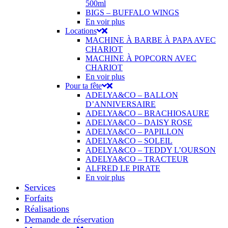
500ml
BIGS – BUFFALO WINGS
En voir plus
Locations
MACHINE À BARBE À PAPA AVEC
CHARIOT
MACHINE À POPCORN AVEC
CHARIOT
En voir plus
Pour ta fête
ADELYA&CO – BALLON
D’ANNIVERSAIRE
ADELYA&CO – BRACHIOSAURE
ADELYA&CO – DAISY ROSE
ADELYA&CO – PAPILLON
ADELYA&CO – SOLEIL
ADELYA&CO – TEDDY L’OURSON
ADELYA&CO – TRACTEUR
ALFRED LE PIRATE
En voir plus
Services
Forfaits
Réalisations
Demande de réservation