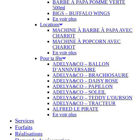
BARBE À PAPA POMME VERTE
500ml
BIGS – BUFFALO WINGS
En voir plus
Locations
MACHINE À BARBE À PAPA AVEC
CHARIOT
MACHINE À POPCORN AVEC
CHARIOT
En voir plus
Pour ta fête
ADELYA&CO – BALLON
D’ANNIVERSAIRE
ADELYA&CO – BRACHIOSAURE
ADELYA&CO – DAISY ROSE
ADELYA&CO – PAPILLON
ADELYA&CO – SOLEIL
ADELYA&CO – TEDDY L’OURSON
ADELYA&CO – TRACTEUR
ALFRED LE PIRATE
En voir plus
Services
Forfaits
Réalisations