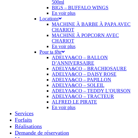
500ml
BIGS – BUFFALO WINGS
En voir plus
Locations
MACHINE À BARBE À PAPA AVEC
CHARIOT
MACHINE À POPCORN AVEC
CHARIOT
En voir plus
Pour ta fête
ADELYA&CO – BALLON
D’ANNIVERSAIRE
ADELYA&CO – BRACHIOSAURE
ADELYA&CO – DAISY ROSE
ADELYA&CO – PAPILLON
ADELYA&CO – SOLEIL
ADELYA&CO – TEDDY L’OURSON
ADELYA&CO – TRACTEUR
ALFRED LE PIRATE
En voir plus
Services
Forfaits
Réalisations
Demande de réservation